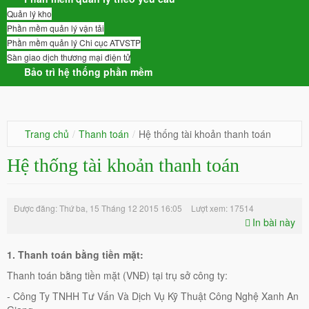
Quản lý kho
Phần mềm quản lý vận tải
Phần mềm quản lý Chi cục ATVSTP
Sàn giao dịch thương mại điện tử
Bảo trì hệ thống phần mềm
Trang chủ
/
Thanh toán
/
Hệ thống tài khoản thanh toán
Hệ thống tài khoản thanh toán
Được đăng: Thứ ba, 15 Tháng 12 2015 16:05
Lượt xem: 17514
In bài này
1. Thanh toán bằng tiền mặt:
Thanh toán bằng tiền mặt (VNĐ) tại trụ sở công ty:
- Công Ty TNHH Tư Vấn Và Dịch Vụ Kỹ Thuật Công Nghệ Xanh An