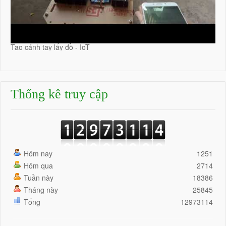
Tạo cánh tay lấy đồ - IoT
Thống kê truy cập
Hôm nay
1251
Hôm qua
2714
Tuần này
18386
Tháng này
25845
Tổng
12973114