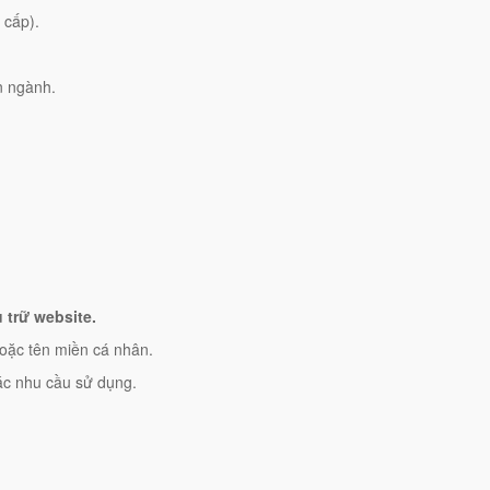
 cấp).
n ngành.
 trữ website.
hoặc tên miền cá nhân.
các nhu cầu sử dụng.