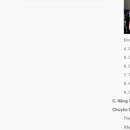
Em
4. 
5. 
6. 
7. T
8. 
9. 
C. Năng
Chuyên M
- Th
- Xâ