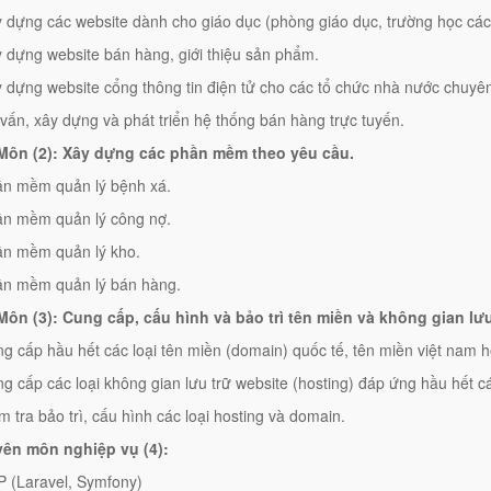
y dựng các website dành cho giáo dục (phòng giáo dục, trường học các
y dựng website bán hàng, giới thiệu sản phẩm.
y dựng website cổng thông tin điện tử cho các tổ chức nhà nước chuyê
 vấn, xây dựng và phát triển hệ thống bán hàng trực tuyến.
ôn (2): Xây dựng các phần mềm theo yêu cầu.
ần mềm quản lý bệnh xá.
ần mềm quản lý công nợ.
ần mềm quản lý kho.
ần mềm quản lý bán hàng.
ôn (3): Cung cấp, cấu hình và bảo trì tên miền và không gian lưu
ng cấp hầu hết các loại tên miền (domain) quốc tế, tên miền việt nam 
ng cấp các loại không gian lưu trữ website (hosting) đáp ứng hầu hết 
m tra bảo trì, cấu hình các loại hosting và domain.
ên môn nghiệp vụ (4):
P (Laravel, Symfony)