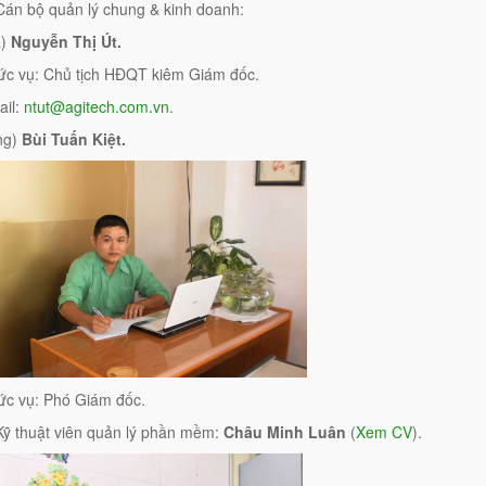
Cán bộ quản lý chung & kinh doanh:
)
Nguyễn Thị Út.
ức vụ: Chủ tịch HĐQT kiêm Giám đốc.
ail:
ntut@agitech.com.vn
.
ng)
Bùi Tuấn Kiệt.
ức vụ: Phó Giám đốc.
Kỹ thuật viên quản lý phần mềm:
Châu Minh Luân
(
Xem CV
).