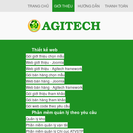
TRANG CHỦ
GIỚI THIỆU
HƯỚNG DẪN
THANH TOÁN
Thiết kế web
Gói giới thiệu chọn mẫu
Web giới thiệu - Joomla
Web giới thiệu - Agitech framework
Gói bán hàng chọn mẫu
Web bán hàng - Joomla
Web bán hàng - Agitech framework
Gói giới thiệu tham khảo
Gói bán hàng tham khảo
Gói web code theo yêu cầu
Phần mềm quản lý theo yêu cầu
Quản lý kho
Phần mềm quản lý vận tải
Phần mềm quản lý Chi cục ATVSTP