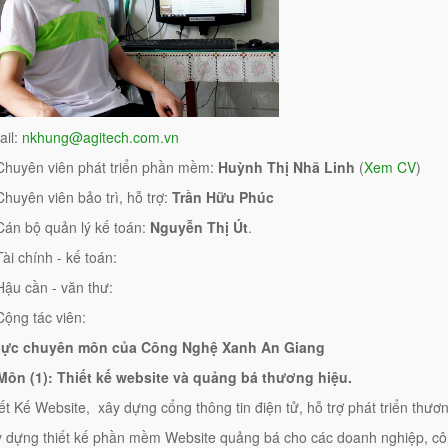
ail:
nkhung@agitech.com.vn
Chuyên viên phát triển phần mềm:
Huỳnh Thị Nhã Linh
(
Xem CV
)
Chuyên viên bảo trì, hỗ trợ:
Trần Hữu Phúc
Cán bộ quản lý kế toán:
Nguyễn Thị Út
.
ài chính - kế toán:
Hậu cần - văn thư:
Cộng tác viên:
 lực chuyên môn của Công Nghệ Xanh An Giang
ôn (1): Thiết kế website và quảng bá thương hiệu.
iết Kế Website, xây dựng cổng thông tin điện tử, hỗ trợ phát triển thươn
y dựng thiết kế phần mềm Website quảng bá cho các doanh nghiệp, côn