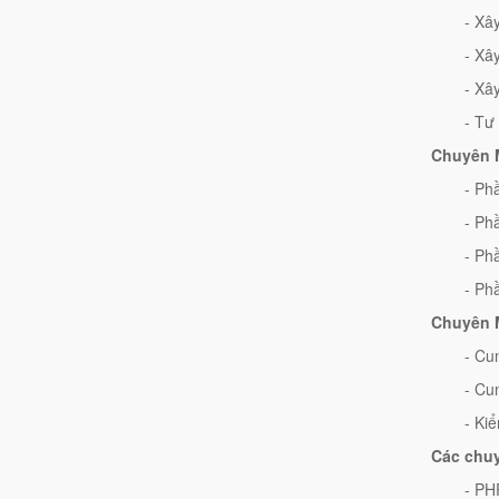
- Xâ
- Xâ
- Xâ
- Tư
Chuyên M
- Ph
- Ph
- Ph
- Ph
Chuyên M
- Cu
- Cu
- Kiể
Các chuy
- PH