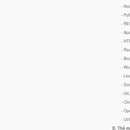
- No
- Py
- RE
- Ap
- HT
- Re
- Bo
- Wo
- Li
- Do
- Git
- Cl
- Op
- UI
D. Thế m