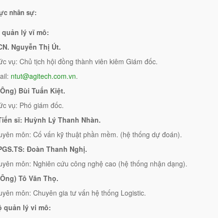
lực nhân sự:
 quản lý vĩ mô:
CN. Nguyễn Thị Út.
c vụ: Chủ tịch hội đồng thành viên kiêm Giám đốc.
ail:
ntut@agitech.com.vn
.
(Ông) Bùi Tuấn Kiệt.
c vụ: Phó giám đốc.
Tiến sĩ: Huỳnh Lý Thanh Nhàn.
yên môn: Cố vấn kỹ thuật phần mềm. (hệ thống dự đoán).
 PGS.TS: Đoàn Thanh Nghị.
yên môn: Nghiên cứu công nghệ cao (hệ thống nhận dạng).
 (Ông) Tô Văn Thọ.
yên môn: Chuyên gia tư vấn hệ thống Logistic.
ộ quản lý vi mô: