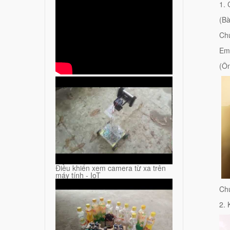
1. 
(Bà
Ch
Em
(Ô
Điều khiển xem camera từ xa trên
máy tính - IoT
Ch
2. 