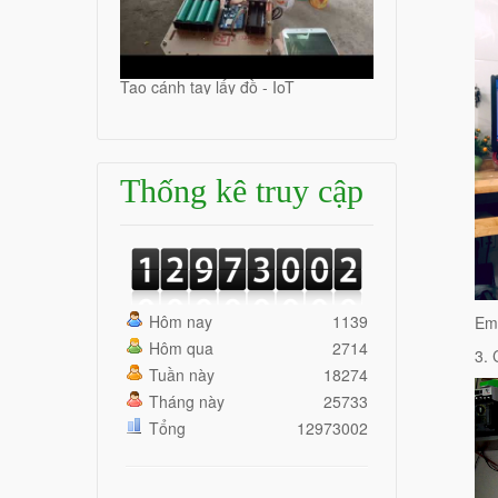
Tạo cánh tay lấy đồ - IoT
Thống kê truy cập
Hôm nay
1139
Em
Hôm qua
2714
3. 
Tuần này
18274
Tháng này
25733
Tổng
12973002