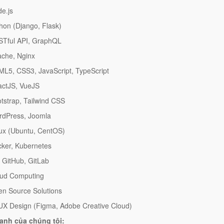
de.js
thon (Django, Flask)
STful API, GraphQL
ache, Nginx
ML5, CSS3, JavaScript, TypeScript
actJS, VueJS
otstrap, Tailwind CSS
rdPress, Joomla
nux (Ubuntu, CentOS)
cker, Kubernetes
, GitHub, GitLab
oud Computing
en Source Solutions
/UX Design (Figma, Adobe Creative Cloud)
ạnh của chúng tôi: