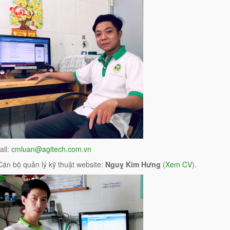
ail:
cmluan@agitech.com.vn
Cán bộ quản lý kỹ thuật website:
Nguỵ Kim Hưng
(
Xem CV
).