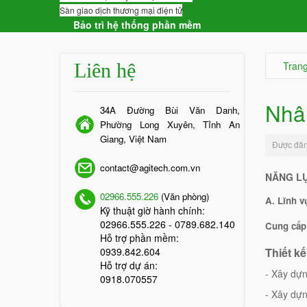
Sàn giao dịch thương mại điện tử
Bảo trì hệ thống phần mềm
Liên hệ
Tran
Nhâ
34A Đường Bùi Văn Danh,
Phường Long Xuyên, Tỉnh An
Giang, Việt Nam
Được đăn
contact@agitech.com.vn
NĂNG L
02966.555.226
(Văn phòng)
A. Lĩnh v
Kỹ thuật giờ hành chính:
02966.555.226
- 0789.682.140
Cung cấp 
Hỗ trợ phần mềm:
0939.842.604
Thiết k
Hỗ trợ dự án:
- Xây dựn
0918.070557
- Xây dự
Add to Cart