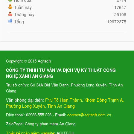
Hôm qua
2714
Tuần này
17647
Tháng này
25106
Tổng
12972375
Copyright © 2015 Agitech
CÔNG TY TNHH TƯ VẤN VÀ DỊCH VỤ KỸ THUẬT CÔNG
NGHỆ XANH AN GIANG
Trụ sở chính: Số 34A Bùi Văn Danh, Phường Long Xuyên, Tỉnh An
Giang
Văn phòng đại diện:
F13 Tô Hiến Thành, Khóm Đông Thịnh A,
Phường Long Xuyên, Tỉnh An Giang
Điện thoại: 02966.555.226 - Email:
contact@agitech.com.vn
ZaloPage: Công ty phần mềm An Giang
Thiết kế phần mềm website
: AGITECH