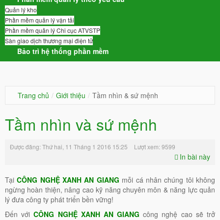
Quản lý kho
Phần mềm quản lý vận tải
Phần mềm quản lý Chi cục ATVSTP
Sàn giao dịch thương mại điện tử
Bảo trì hệ thống phần mềm
Trang chủ
/
Giới thiệu
/
Tầm nhìn & sứ mệnh
Tầm nhìn và sứ mệnh
Được đăng: Thứ hai, 11 Tháng 1 2016 15:25
Lượt xem: 9599
In bài này
Tại
CÔNG NGHỆ XANH AN GIANG
mỗi cá nhân chúng tôi không
ngừng hoàn thiện, nâng cao kỹ năng chuyên môn & năng lực quản
lý đưa công ty phát triển bền vững!
Đến với
CÔNG NGHỆ XANH AN GIANG
công nghệ cao sẽ trở