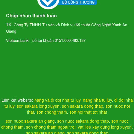
Chấp nhận thanh toán
TK:
Công Ty TNHH Tư vấn và Dịch vụ Kỹ thuật Công Nghệ Xanh An
Giang
Vietcombank - số tài khoản 0151.000.482.137
Liên kết website:
nang va di doi nha tu luy
,
nang nha tu luy
,
di doi nha
tu luy
,
son sakara long xuyen
,
son sakara dong thap
,
son nuoc noi
that
,
son chong tham
,
son noi that tot nhat
son nuoc sakara an giang
,
son nuoc sakara dong thap
,
son nuoc
chong tham
,
son chong tham ngoai troi
,
vat lieu xay dung long xuyen
,
son sakara an giang
,
son sakara dong thap