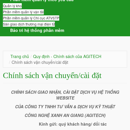
Quản lý kho
Phần mềm quản lý vận tải
Phần mềm quản lý Chi cục ATVSTP
Sàn giao dịch thương mại điện tử
Bảo trì hệ thống phần mềm
Trang chủ
/
Quy định - Chính sách của AGITECH
/
Chính sách vận chuyển/cài đặt
Chính sách vận chuyển/cài đặt
CHÍNH SÁCH GIAO NHẬN, CÀI ĐẶT DỊCH VỤ HỆ THỐNG
WEBSITE
CỦA CÔNG TY TNHH TƯ VẤN & DỊCH VỤ KỸ THUẬT
CÔNG NGHỆ XANH AN GIANG (AGITECH)
Kính gửi: quý khách hàng/ đối t
ác