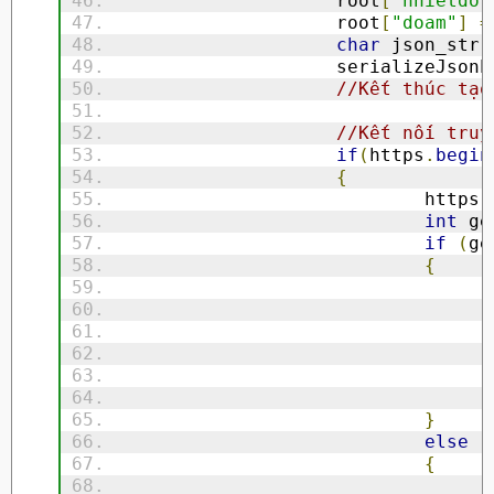
			root
[
"nhietdo"
			root
[
"doam"
]
=
char
 json_str
[
			serializeJson
//Kết thúc tạo
//Kết nối truy
if
(
https
.
begin
{
				https
.
int
 ge
if
(
ge
{
}
else
{