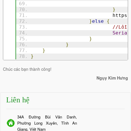
}
				https
.
}
else
{
//Lỗi 
Serial
}
}
}
}
Chúc các bạn thành công!
Ngụy Kim Hưng
Liên hệ
34A Đường Bùi Văn Danh,
Phường Long Xuyên, Tỉnh An
Giang, Việt Nam