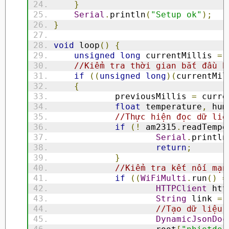
}
Serial
.
println
(
"Setup ok"
);
}
void
 loop
()
{
unsigned
long
 currentMillis 
=
 
//Kiểm tra thời gian bắt đầu b
if
((
unsigned
long
)(
currentMil
{
		previousMillis 
=
 curre
float
 temperature
,
 hum
//Thực hiện đọc dữ liệ
if
(!
 am2315
.
readTempe
Serial
.
println
return
;
}
//Kiểm tra kết nối mạn
if
((
WiFiMulti
.
run
()
=
HTTPClient
 htt
String
 link 
=
//Tạo dữ liệu 
DynamicJsonDoc