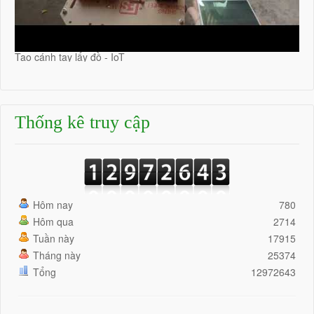
Tạo cánh tay lấy đồ - IoT
Thống kê truy cập
Hôm nay
780
Hôm qua
2714
Tuần này
17915
Tháng này
25374
Tổng
12972643