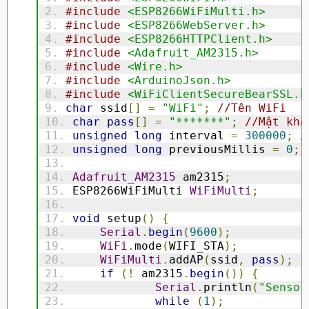
#include
<ESP8266WiFiMulti.h>
#include
<ESP8266WebServer.h>
#include
<ESP8266HTTPClient.h>
#include
<Adafruit_AM2315.h>
#include
<Wire.h>
#include
<ArduinoJson.h>
#include
<WiFiClientSecureBearSSL.h
char
 ssid
[]
=
"WiFi"
;
//Tên WiFi
char
pass
[]
=
"*******"
;
//Mật khẩ
unsigned
long
 interval 
=
300000
;
/
unsigned
long
 previousMillis 
=
0
;
Adafruit_AM2315
 am2315
;
ESP8266WiFiMulti 
WiFiMulti
;
void
 setup
()
{
Serial
.
begin
(
9600
);
WiFi
.
mode
(
WIFI_STA
);
WiFiMulti
.
addAP
(
ssid
,
pass
);
if
(!
 am2315
.
begin
())
{
Serial
.
println
(
"Sensor
while
(
1
);