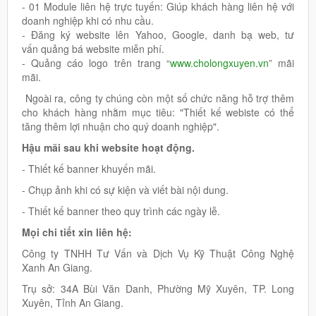
- 01 Module liên hệ trực tuyến: Giúp khách hàng liên hệ với
doanh nghiệp khi có nhu cầu.
- Đăng ký website lên Yahoo, Google, danh bạ web, tư
vấn quảng bá website miễn phí.
- Quảng cáo logo trên trang “
www.cholongxuyen.vn
” mãi
mãi.
Ngoài ra, công ty chúng còn một số chức năng hỗ trợ thêm
cho khách hàng nhằm mục tiêu: "Thiết kế webiste có thể
tăng thêm lợi nhuận cho quý doanh nghiệp".
Hậu mãi sau khi website hoạt động.
- Thiết kế banner khuyến mãi.
- Chụp ảnh khi có sự kiện và viết bài nội dung.
- Thiết kế banner theo quy trình các ngày lễ.
Mọi chi tiết xin liên hệ:
Công ty TNHH Tư Vấn và Dịch Vụ Kỹ Thuật Công Nghệ
Xanh An Giang.
Trụ sở: 34A Bùi Văn Danh, Phường Mỹ Xuyên, TP. Long
Xuyên, Tỉnh An Giang.