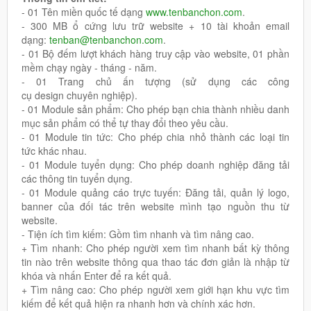
- 01 Tên miền quốc tế dạng
www.tenbanchon.com
.
- 300 MB ổ cứng lưu trữ website + 10 tài khoản email
dạng:
tenban@tenbanchon.com
.
- 01 Bộ đếm lượt khách hàng truy cập vào website, 01 phần
mềm chạy ngày - tháng - năm.
- 01 Trang chủ ấn tượng (sử dụng các công
cụ design chuyên nghiệp).
- 01 Module sản phẩm: Cho phép bạn chia thành nhiều danh
mục sản phẩm có thể tự thay đổi theo yêu cầu.
- 01 Module tin tức: Cho phép chia nhỏ thành các loại tin
tức khác nhau.
- 01 Module tuyển dụng: Cho phép doanh nghiệp đăng tải
các thông tin tuyển dụng.
- 01 Module quảng cáo trực tuyến: Đăng tải, quản lý logo,
banner của đối tác trên website mình tạo nguồn thu từ
website.
- Tiện ích tìm kiếm: Gồm tìm nhanh và tìm nâng cao.
+ Tìm nhanh: Cho phép người xem tìm nhanh bất kỳ thông
tin nào trên website thông qua thao tác đơn giản là nhập từ
khóa và nhấn Enter để ra kết quả.
+ Tìm nâng cao: Cho phép người xem giới hạn khu vực tìm
kiếm để kết quả hiện ra nhanh hơn và chính xác hơn.